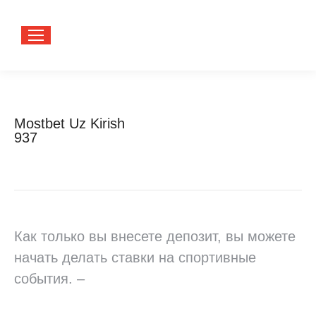
Mostbet Uz Kirish
您在这里：
首页
937
分类 "Mostbet Uz Kirish 937"
Как только вы внесете депозит, вы можете
начать делать ставки на спортивные
события. –