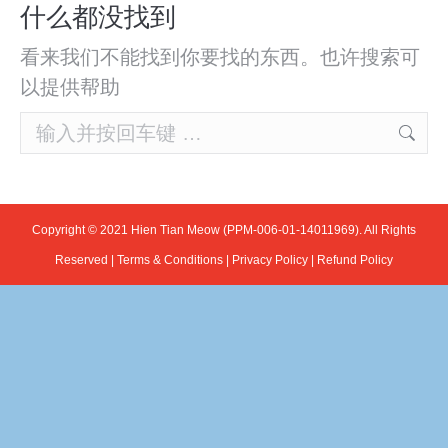
什么都没找到
看来我们不能找到你要找的东西。也许搜索可
以提供帮助
Search:
Copyright © 2021 Hien Tian Meow (PPM-006-01-14011969). All Rights
Reserved |
Terms & Conditions
|
Privacy Policy
|
Refund Policy