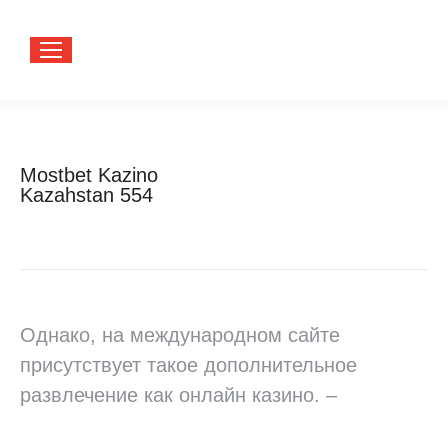
您在这里：
首页
Mostbet Kazino
分类 "Mostbet Kazino
Kazahstan 554
Kazahstan 554"
Однако, на международном сайте
присутствует такое дополнительное
развлечение как онлайн казино. –