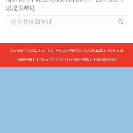
以提供帮助
Search:
Copyright © 2021 Hien Tian Meow (PPM-006-01-14011969). All Rights
Reserved |
Terms & Conditions
|
Privacy Policy
|
Refund Policy