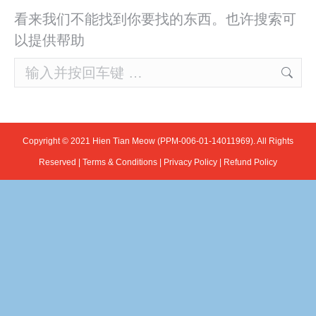
看来我们不能找到你要找的东西。也许搜索可
以提供帮助
Search:
Copyright © 2021 Hien Tian Meow (PPM-006-01-14011969). All Rights
Reserved |
Terms & Conditions
|
Privacy Policy
|
Refund Policy