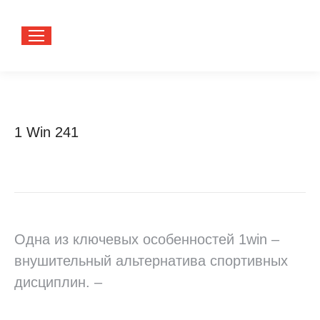
1 Win 241
您在这里：
首页
分类 "1 Win 241"
Одна из ключевых особенностей 1win –
внушительный альтернатива спортивных
дисциплин. –