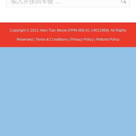
Copyright © 2021 Hien Tian Meow (PPM-006-01-14011969). All Rights
Reserved |
Terms & Conditions
|
Privacy Policy
|
Refund Policy