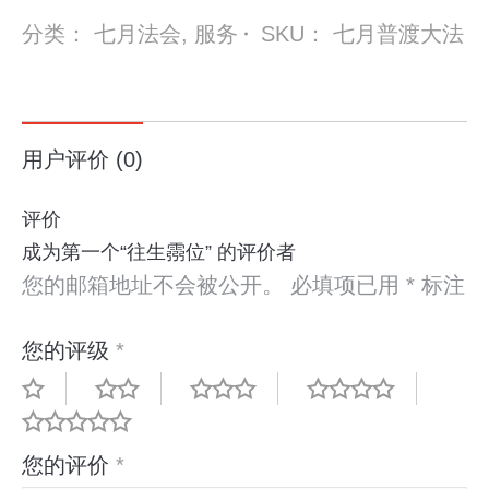
霛
分类：
七月法会
,
服务
SKU：
七月普渡大法
位
数
量
用户评价 (0)
评价
成为第一个“往生霛位” 的评价者
您的邮箱地址不会被公开。
必填项已用
*
标注
您的评级
*
您的评价
*