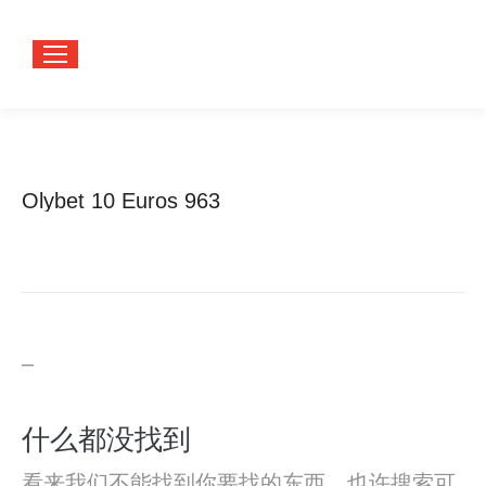
Olybet 10 Euros 963
您在这里：
首页
分类 "Olybet 10 Euros 963"
–
什么都没找到
看来我们不能找到你要找的东西。也许搜索可