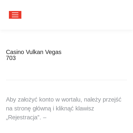
您在这里：
首页
Casino Vulkan Vegas
分类 "Casino Vulkan Vegas
703
703"
Aby założyć konto w wortalu, należy przejść
na stronę główną i kliknąć klawisz
„Rejestracja”. –