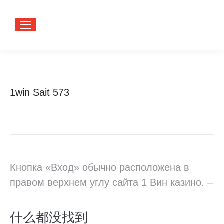
1win Sait 573
您在这里：
首页
分类 "1win Sait 573"
Кнопка «Вход» обычно расположена в
правом верхнем углу сайта 1 Вин казино. –
什么都没找到