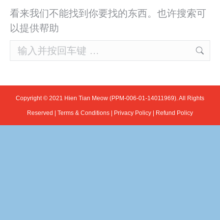
看来我们不能找到你要找的东西。也许搜索可
以提供帮助
Search:
Copyright © 2021 Hien Tian Meow (PPM-006-01-14011969). All Rights
Reserved |
Terms & Conditions
|
Privacy Policy
|
Refund Policy