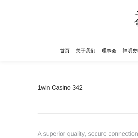
首页
关于我们
理事会
神明史
首页
关于我们
理事会
神明史
1win Casino 342
A superior quality, secure connectio