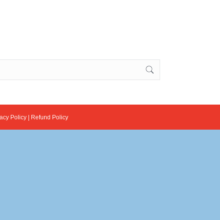
acy Policy
|
Refund Policy