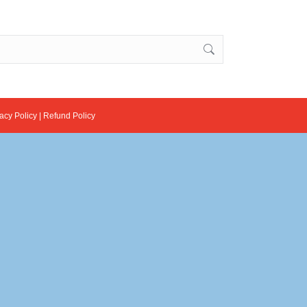
acy Policy
|
Refund Policy