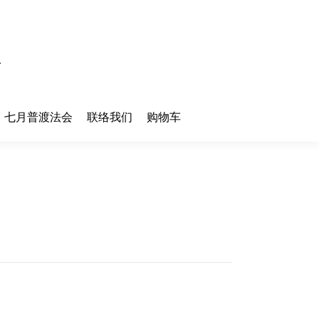
七月普渡法会
联络我们
购物车
七月普渡法会
联络我们
购物车
您在这
首页
里：