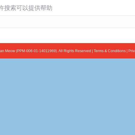
许搜索可以提供帮助
ian Meow (PPM-006-01-14011969). All Rights Reserved |
Terms & Conditions
|
Priv