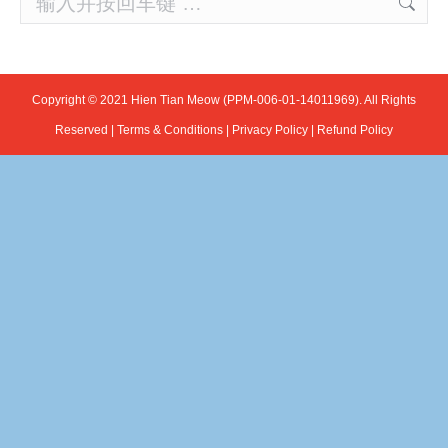
Copyright © 2021 Hien Tian Meow (PPM-006-01-14011969). All Rights
Reserved |
Terms & Conditions
|
Privacy Policy
|
Refund Policy