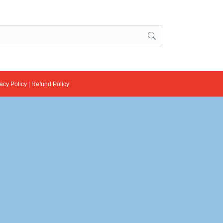
acy Policy
|
Refund Policy