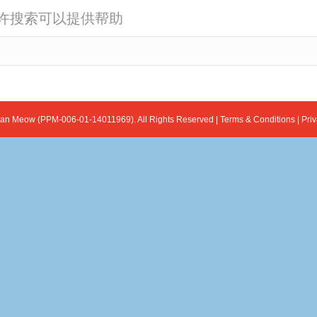
许搜索可以提供帮助
ian Meow (PPM-006-01-14011969). All Rights Reserved |
Terms & Conditions
|
Priv