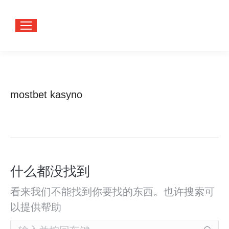
mostbet kasyno
您在这
首页
里：
什么都没找到
看来我们不能找到你要找的东西。也许搜索可
以提供帮助
Search: