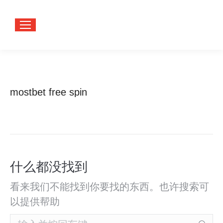
mostbet free spin
您在这
首页
里：
什么都没找到
看来我们不能找到你要找的东西。也许搜索可
以提供帮助
Search: