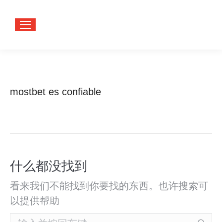
mostbet es confiable
您在这
首页
里：
什么都没找到
看来我们不能找到你要找的东西。也许搜索可
以提供帮助
Search: