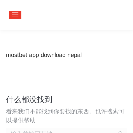
mostbet app download nepal
您在这
首页
里：
什么都没找到
看来我们不能找到你要找的东西。也许搜索可
以提供帮助
Search: