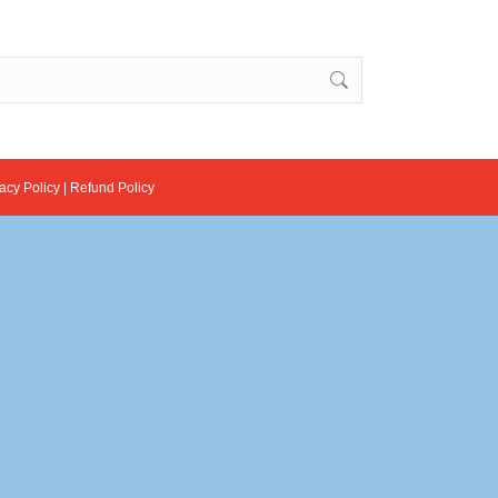
acy Policy
|
Refund Policy