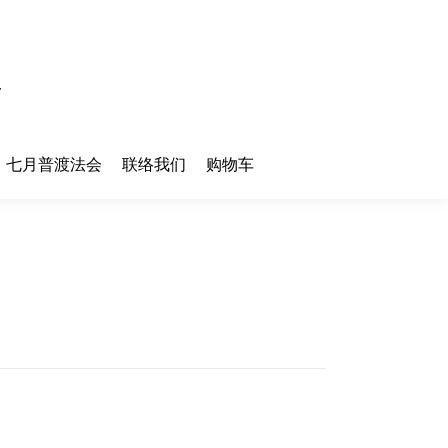
七月普渡法会
联络我们
购物车
七月普渡法会
联络我们
购物车
您在这
首页
里：