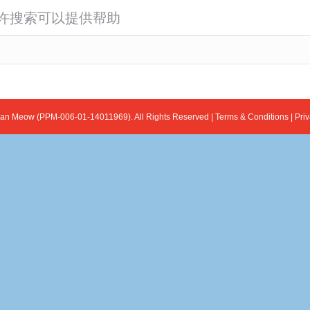
许搜索可以提供帮助
ian Meow (PPM-006-01-14011969). All Rights Reserved |
Terms & Conditions
|
Priv