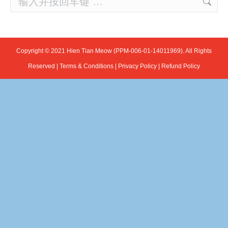
Copyright © 2021 Hien Tian Meow (PPM-006-01-14011969). All Rights
Reserved |
Terms & Conditions
|
Privacy Policy
|
Refund Policy