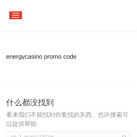
energycasino promo code
您在这
首页
里：
什么都没找到
看来我们不能找到你要找的东西。也许搜索可
以提供帮助
Search: