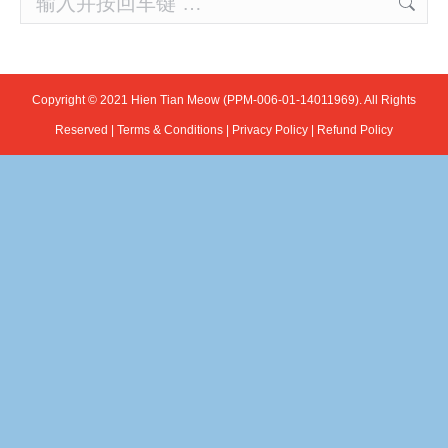
Copyright © 2021 Hien Tian Meow (PPM-006-01-14011969). All Rights
Reserved |
Terms & Conditions
|
Privacy Policy
|
Refund Policy