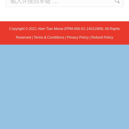
Copyright © 2021 Hien Tian Meow (PPM-006-01-14011969). All Rights
Reserved |
Terms & Conditions
|
Privacy Policy
|
Refund Policy