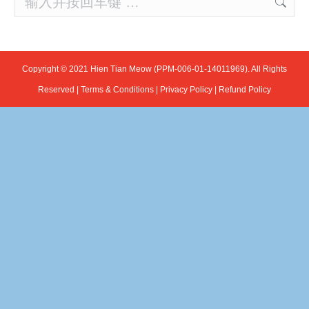
Copyright © 2021 Hien Tian Meow (PPM-006-01-14011969). All Rights
Reserved |
Terms & Conditions
|
Privacy Policy
|
Refund Policy