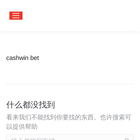
cashwin bet
您在这
首页
里：
什么都没找到
看来我们不能找到你要找的东西。也许搜索可
以提供帮助
Search: