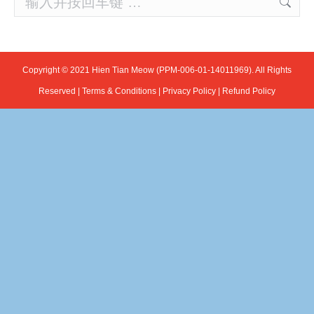
Copyright © 2021 Hien Tian Meow (PPM-006-01-14011969). All Rights
Reserved |
Terms & Conditions
|
Privacy Policy
|
Refund Policy