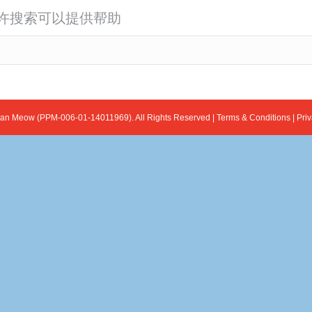
许搜索可以提供帮助
ian Meow (PPM-006-01-14011969). All Rights Reserved |
Terms & Conditions
|
Priv