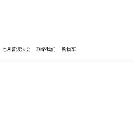
七月普渡法会
联络我们
购物车
七月普渡法会
联络我们
购物车
您在这
首页
里：