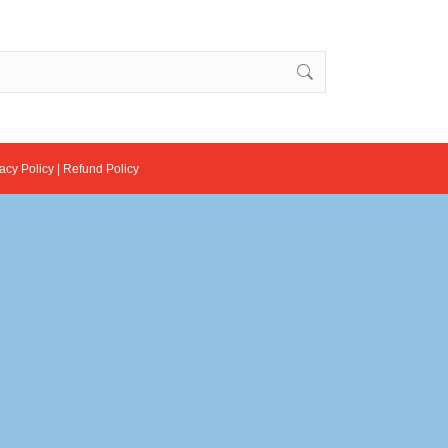
acy Policy
|
Refund Policy