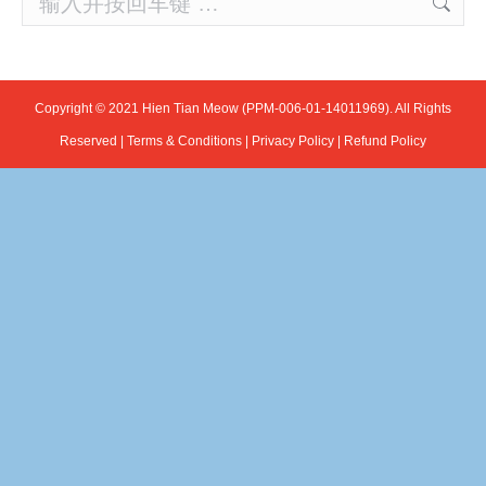
Copyright © 2021 Hien Tian Meow (PPM-006-01-14011969). All Rights
Reserved |
Terms & Conditions
|
Privacy Policy
|
Refund Policy