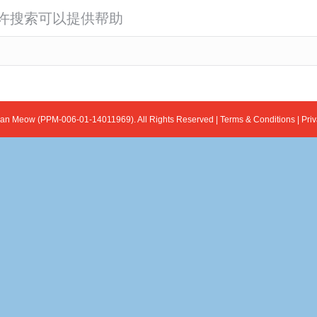
许搜索可以提供帮助
ian Meow (PPM-006-01-14011969). All Rights Reserved |
Terms & Conditions
|
Priv