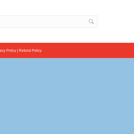
acy Policy
|
Refund Policy