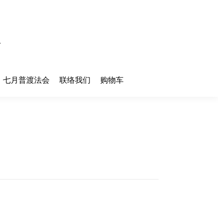
七月普渡法会
联络我们
购物车
七月普渡法会
联络我们
购物车
您在这
首页
里：