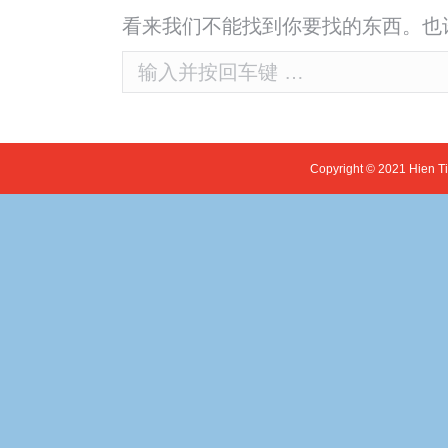
看来我们不能找到你要找的东西。也
Search:
Copyright © 2021 Hien T