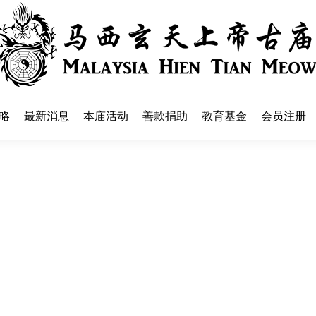
略
最新消息
本庙活动
善款捐助
教育基金
会员注册
略
最新消息
本庙活动
善款捐助
教育基金
会员注册