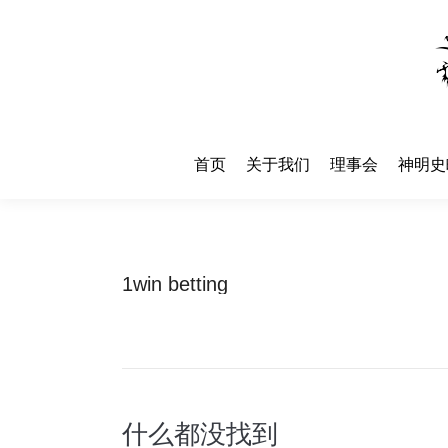
首页
关于我们
理事会
神明史
首页
关于我们
理事会
神明史
1win betting
什么都没找到