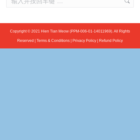
Copyright © 2021 Hien Tian Meow (PPM-006-01-14011969). All Rights
Reserved |
Terms & Conditions
|
Privacy Policy
|
Refund Policy