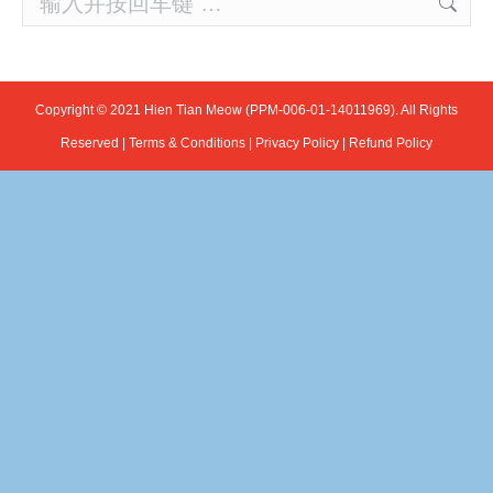
Copyright © 2021 Hien Tian Meow (PPM-006-01-14011969). All Rights
Reserved |
Terms & Conditions
|
Privacy Policy
|
Refund Policy